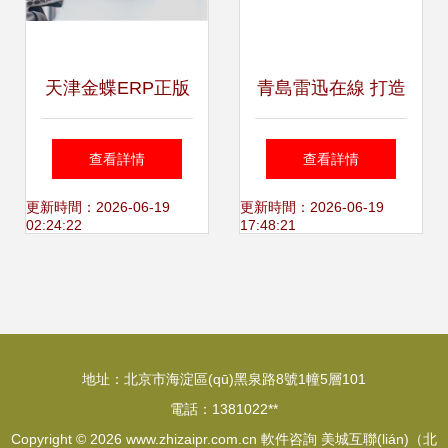
天津金蝶ERP正版
青島雷迅在線 打造
軟件選擇與天津鵬
高效營銷型網
查看詳情
查看詳情
越軟件科技公司咨
(wǎng)站，助力企
更新時間：2026-06-19
更新時間：2026-06-19
02:24:22
17:48:21
詢服務
業(yè)數(shù)字化
轉型
地址：北京市海淀區(qū)黑泉路8號1幢5層101
電話：1381022**
Copyright © 2026
www.zhizaipr.com.cn
軟件咨詢
美城互聯(lián)（北