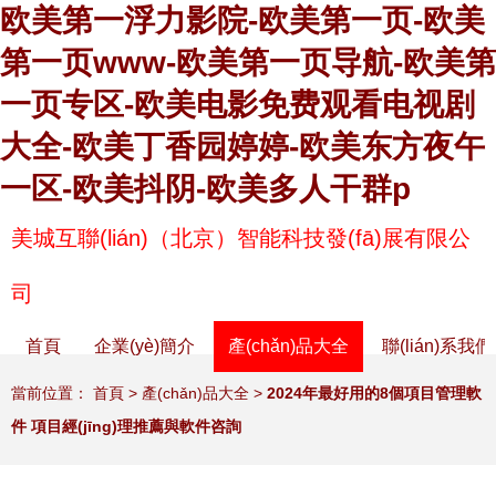
欧美第一浮力影院-欧美第一页-欧美
第一页www-欧美第一页导航-欧美第
一页专区-欧美电影免费观看电视剧
大全-欧美丁香园婷婷-欧美东方夜午
一区-欧美抖阴-欧美多人干群p
美城互聯(lián)（北京）智能科技發(fā)展有限公
司
首頁
企業(yè)簡介
產(chǎn)品大全
聯(lián)系我們
當前位置：
首頁
>
產(chǎn)品大全
>
2024年最好用的8個項目管理軟
件 項目經(jīng)理推薦與軟件咨詢