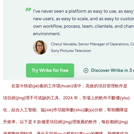
在當今快節(jié)奏的工作環(huán)境中，高效的項目管理軟件是
項目經(jīng)理不可或缺的工具。2024 年，市場上的軟件不斷優(yōu)
化，結合人工智能、協(xié)作功能和數(shù)據(jù)分析，幫助團隊提
升效率。以下是 8 款備受項目經(jīng)理推薦的軟件，每款都經(jīng)
過實際使用驗證，適合不同規(guī)模和行業(yè)的團隊。我們將從功