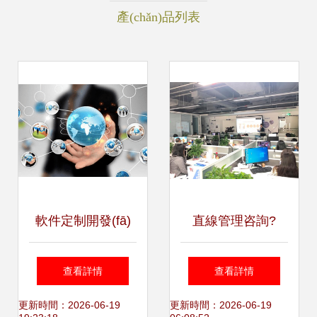
產(chǎn)品列表
軟件定制開發(fā)
直線管理咨詢?
與軟件咨詢 企業
yōu)榘踩A光電做
查看詳情
查看詳情
(yè)數(shù)字化轉
第一期員工技能提
更新時間：2026-06-19
更新時間：2026-06-19